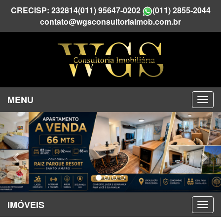
CRECISP: 232814
(011) 95647-0202
(011) 2855-2044
contato@wgsconsultoriaimob.com.br
MENU
Previous
Nex
IMÓVEIS