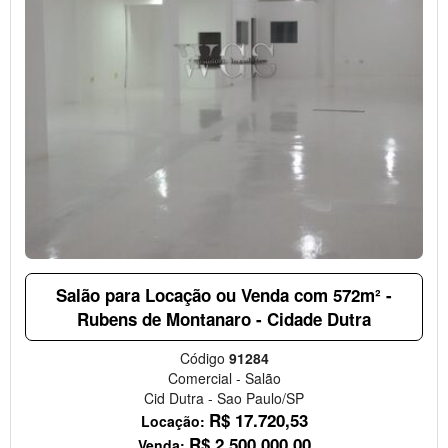
Salão para Locação ou Venda com 572m² -
Rubens de Montanaro - Cidade Dutra
Código
91284
Comercial
-
Salão
Cid Dutra
-
Sao Paulo/SP
R$
17.720,53
Locação:
R$
2.500.000,00
Venda: