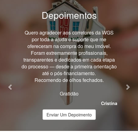
Depoimentos
Previous
Nex
Quero agradecer pelo excelente trabalho
realizado durante todo o processo de
compra da minha casa. A atuação foi
sempre transparente, ágil e extremamente
competente, o que trouxe muita segurança
em cada etapa.
Recomendo fortemente para qualquer
pessoa que esteja comprando ou vendendo
um imóvel — profissional dedicado, gentil e
que realmente faz a diferença.
Franco
Enviar Um Depoimento