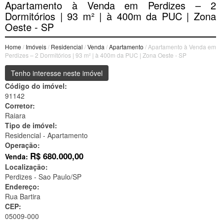
Apartamento à Venda em Perdizes – 2
Dormitórios | 93 m² | à 400m da PUC | Zona
Oeste - SP
Home
/
Imóveis
/
Residencial
/
Venda
/
Apartamento
/ Apartamento à Venda em
Perdizes – 2 Dormitórios | 93 m² | à 400m da PUC | Zona Oeste - SP
Tenho interesse neste imóvel
Código do imóvel:
91142
Corretor:
Raiara
Tipo de imóvel:
Residencial - Apartamento
Operação:
R$
680.000,00
Venda:
Localização:
Perdizes -
Sao Paulo/SP
Endereço:
Rua Bartira
CEP:
05009-000