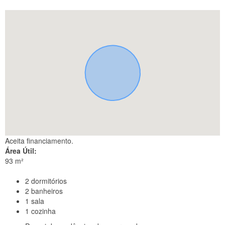
Aceita financiamento.
Área Útil:
93 m²
2
dormitórios
2
banheiros
1
sala
1
cozinha