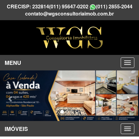
CRECISP: 232814
(011) 95647-0202
(011) 2855-2044
contato@wgsconsultoriaimob.com.br
MENU
Previous
Nex
IMÓVEIS