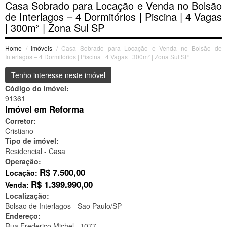
Casa Sobrado para Locação e Venda no Bolsão
de Interlagos – 4 Dormitórios | Piscina | 4 Vagas
| 300m² | Zona Sul SP
Home
/
Imóveis
/ Casa Sobrado para Locação e Venda no Bolsão de
Interlagos – 4 Dormitórios | Piscina | 4 Vagas | 300m² | Zona Sul SP
Tenho interesse neste imóvel
Código do imóvel:
91361
Imóvel em Reforma
Corretor:
Cristiano
Tipo de imóvel:
Residencial - Casa
Operação:
R$
7.500,00
Locação:
R$
1.399.990,00
Venda:
Localização:
Bolsao de Interlagos -
Sao Paulo/SP
Endereço:
Rua Frederico Michel , 1077