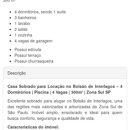
300 m²
4
dormitórios, sendo 1 suíte
3
banheiros
1
lavabo
2
salas
1
cozinha
4
vagas de garagem
Possui
edícula
Possui
terraço
Possui
churrasqueira
Descrição
Casa Sobrado para Locação no Bolsão de Interlagos – 4
Dormitórios | Piscina | 4 Vagas | 300m² | Zona Sul SP
Excelente sobrado para alugar no Bolsão de Interlagos, uma
das regiões mais valorizadas e arborizadas da Zona Sul de
São Paulo. Imóvel amplo, ensolarado e ideal para quem
busca conforto, segurança e qualidade de vida.
Características do imóvel: