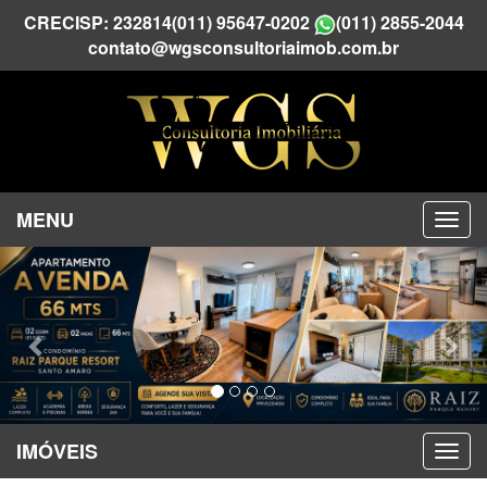
CRECISP: 232814
(011) 95647-0202
(011) 2855-2044
contato@wgsconsultoriaimob.com.br
MENU
Previous
Nex
IMÓVEIS